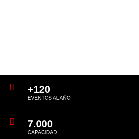
SANTIAGO
Conciertos, eventos y
experiencias
inolvidables en el Teatro
Caupolicán.
VER CARTELERA DE
CONOCE EL TE
EVENTOS
+120
EVENTOS AL AÑO
7.000
CAPACIDAD